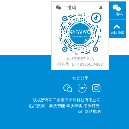
二维码
二维码
返回顶部
泰沃照明抖音店
抖音号: DH18165654888
社交分享
版权所有©广东泰沃照明科技有限公司
热门搜索：
泰沃智能
泰沃照明 泰沃灯光
xml网站地图